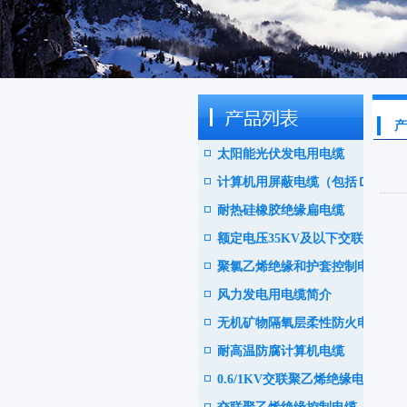
产
太阳能光伏发电用电缆
计算机用屏蔽电缆（包括ＤＣ
耐热硅橡胶绝缘扁电缆
Ｓ电缆）
额定电压35KV及以下交联聚
聚氯乙烯绝缘和护套控制电缆
乙绝缘阻燃电力电缆
风力发电用电缆简介
无机矿物隔氧层柔性防火电缆
耐高温防腐计算机电缆
0.6/1KV交联聚乙烯绝缘电力