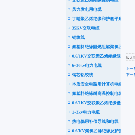
交联聚乙烯绝缘控制电缆
电缆
风力发电用电缆
丁睛聚乙烯绝缘和护套平扁型
35KV交联电缆
软电缆
钢绞线
氟塑料绝缘阻燃阻燃聚氯乙烯
0.6/1KV交联聚乙烯绝缘阻
护套控制电缆
暂无详
6~30kv电力电缆
燃、耐火电力电缆
上一条
钢芯铝绞线
下一条
本质安全电路用计算机电缆
氟塑料绝缘耐高温控制电缆
0.6/1KV交联聚乙烯绝缘低烟
1~3kv电力电缆
或无卤阻燃耐火电力电缆
热电偶用补偿导线和电线
0.6/KV聚氯乙烯绝缘及护套