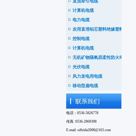
直流牵引电缆
计算机电缆
电力电缆
农用直埋铝芯塑料绝缘塑料护
控制电缆
套电线电缆
计算机电缆
无机矿物隔氧层柔性防火电缆
光伏电缆
风力发电用电缆
移动型扁电缆
电话：0536-5826778
传真: 0536-2869398
E-mail: sdfeida2008@163.com