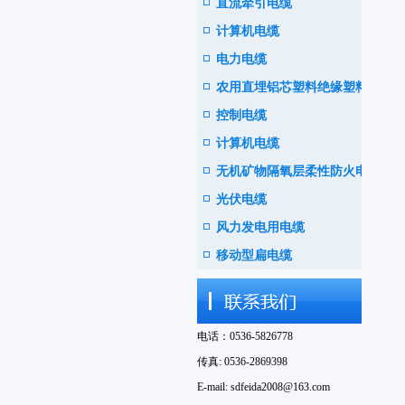
直流牵引电缆
计算机电缆
电力电缆
农用直埋铝芯塑料绝缘塑料护
控制电缆
套电线电缆
计算机电缆
无机矿物隔氧层柔性防火电缆
光伏电缆
风力发电用电缆
移动型扁电缆
电话：0536-5826778
传真: 0536-2869398
E-mail: sdfeida2008@163.com