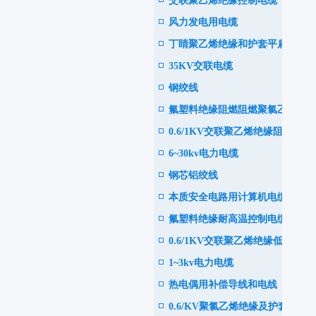
交联聚乙烯绝缘控制电缆
电缆
风力发电用电缆
丁睛聚乙烯绝缘和护套平扁型
35KV交联电缆
软电缆
钢绞线
氟塑料绝缘阻燃阻燃聚氯乙烯
0.6/1KV交联聚乙烯绝缘阻
护套控制电缆
6~30kv电力电缆
燃、耐火电力电缆
钢芯铝绞线
本质安全电路用计算机电缆
氟塑料绝缘耐高温控制电缆
0.6/1KV交联聚乙烯绝缘低烟
1~3kv电力电缆
或无卤阻燃耐火电力电缆
热电偶用补偿导线和电线
0.6/KV聚氯乙烯绝缘及护套