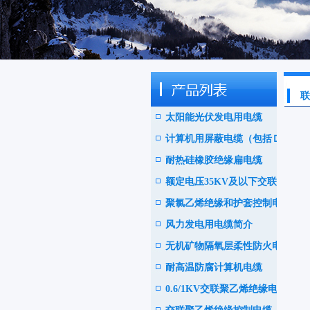
联
太阳能光伏发电用电缆
计算机用屏蔽电缆（包括ＤＣ
耐热硅橡胶绝缘扁电缆
Ｓ电缆）
额定电压35KV及以下交联聚
聚氯乙烯绝缘和护套控制电缆
乙绝缘阻燃电力电缆
风力发电用电缆简介
无机矿物隔氧层柔性防火电缆
耐高温防腐计算机电缆
0.6/1KV交联聚乙烯绝缘电力