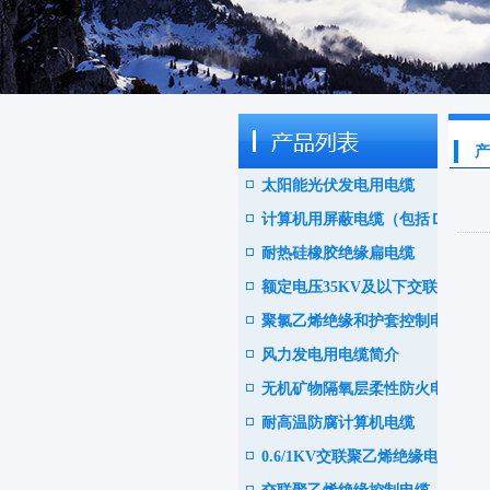
产
太阳能光伏发电用电缆
计算机用屏蔽电缆（包括ＤＣ
耐热硅橡胶绝缘扁电缆
Ｓ电缆）
额定电压35KV及以下交联聚
聚氯乙烯绝缘和护套控制电缆
乙绝缘阻燃电力电缆
风力发电用电缆简介
无机矿物隔氧层柔性防火电缆
耐高温防腐计算机电缆
0.6/1KV交联聚乙烯绝缘电力