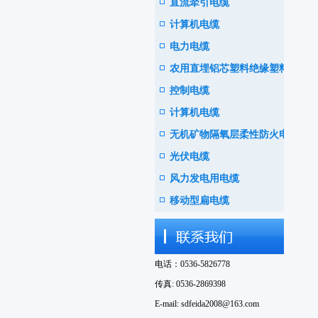
直流牵引电缆
计算机电缆
电力电缆
农用直埋铝芯塑料绝缘塑料护
控制电缆
套电线电缆
计算机电缆
无机矿物隔氧层柔性防火电缆
光伏电缆
风力发电用电缆
移动型扁电缆
电话：0536-5826778
传真: 0536-2869398
E-mail: sdfeida2008@163.com