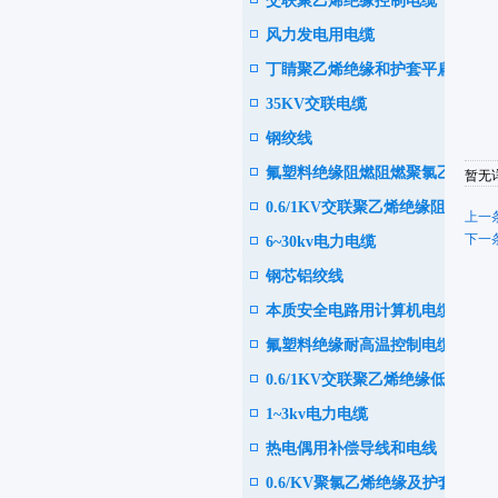
交联聚乙烯绝缘控制电缆
电缆
风力发电用电缆
丁睛聚乙烯绝缘和护套平扁型
35KV交联电缆
软电缆
钢绞线
氟塑料绝缘阻燃阻燃聚氯乙烯
暂无详
0.6/1KV交联聚乙烯绝缘阻
护套控制电缆
上一条
下一条
6~30kv电力电缆
燃、耐火电力电缆
钢芯铝绞线
本质安全电路用计算机电缆
氟塑料绝缘耐高温控制电缆
0.6/1KV交联聚乙烯绝缘低烟
1~3kv电力电缆
或无卤阻燃耐火电力电缆
热电偶用补偿导线和电线
0.6/KV聚氯乙烯绝缘及护套