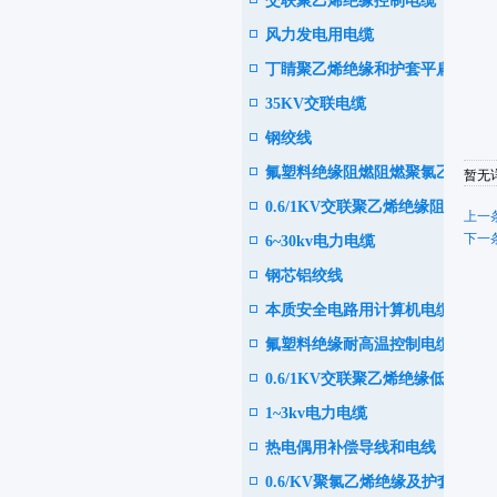
交联聚乙烯绝缘控制电缆
电缆
风力发电用电缆
丁睛聚乙烯绝缘和护套平扁型
35KV交联电缆
软电缆
钢绞线
氟塑料绝缘阻燃阻燃聚氯乙烯
暂无详
0.6/1KV交联聚乙烯绝缘阻
护套控制电缆
上一条
下一条
6~30kv电力电缆
燃、耐火电力电缆
钢芯铝绞线
本质安全电路用计算机电缆
氟塑料绝缘耐高温控制电缆
0.6/1KV交联聚乙烯绝缘低烟
1~3kv电力电缆
或无卤阻燃耐火电力电缆
热电偶用补偿导线和电线
0.6/KV聚氯乙烯绝缘及护套