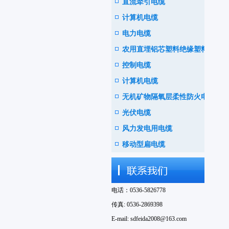
直流牵引电缆
计算机电缆
电力电缆
农用直埋铝芯塑料绝缘塑料护
控制电缆
套电线电缆
计算机电缆
无机矿物隔氧层柔性防火电缆
光伏电缆
风力发电用电缆
移动型扁电缆
电话：0536-5826778
传真: 0536-2869398
E-mail: sdfeida2008@163.com