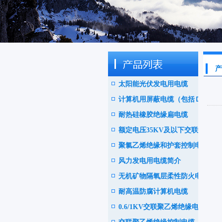
产
太阳能光伏发电用电缆
计算机用屏蔽电缆（包括ＤＣ
耐热硅橡胶绝缘扁电缆
Ｓ电缆）
额定电压35KV及以下交联聚
聚氯乙烯绝缘和护套控制电缆
乙绝缘阻燃电力电缆
风力发电用电缆简介
无机矿物隔氧层柔性防火电缆
耐高温防腐计算机电缆
0.6/1KV交联聚乙烯绝缘电力