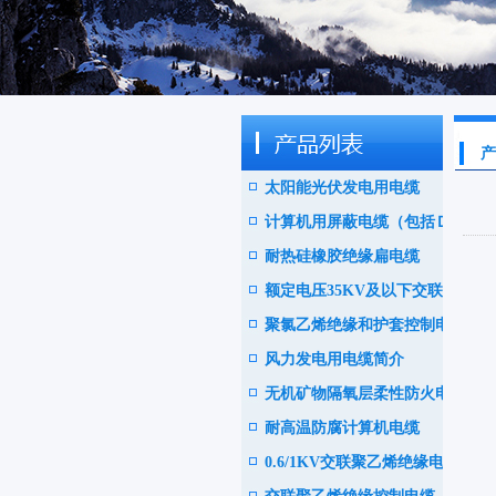
产
太阳能光伏发电用电缆
计算机用屏蔽电缆（包括ＤＣ
耐热硅橡胶绝缘扁电缆
Ｓ电缆）
额定电压35KV及以下交联聚
聚氯乙烯绝缘和护套控制电缆
乙绝缘阻燃电力电缆
风力发电用电缆简介
无机矿物隔氧层柔性防火电缆
耐高温防腐计算机电缆
0.6/1KV交联聚乙烯绝缘电力