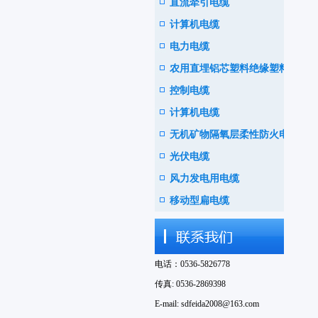
直流牵引电缆
计算机电缆
电力电缆
农用直埋铝芯塑料绝缘塑料护
控制电缆
套电线电缆
计算机电缆
无机矿物隔氧层柔性防火电缆
光伏电缆
风力发电用电缆
移动型扁电缆
电话：0536-5826778
传真: 0536-2869398
E-mail: sdfeida2008@163.com