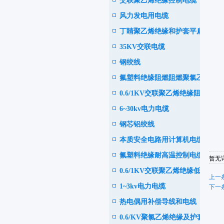
交联聚乙烯绝缘控制电缆
电缆
风力发电用电缆
丁睛聚乙烯绝缘和护套平扁型
35KV交联电缆
软电缆
钢绞线
氟塑料绝缘阻燃阻燃聚氯乙烯
0.6/1KV交联聚乙烯绝缘阻
护套控制电缆
6~30kv电力电缆
燃、耐火电力电缆
钢芯铝绞线
本质安全电路用计算机电缆
氟塑料绝缘耐高温控制电缆
暂无详
0.6/1KV交联聚乙烯绝缘低烟
上一条
1~3kv电力电缆
或无卤阻燃耐火电力电缆
下一条
热电偶用补偿导线和电线
0.6/KV聚氯乙烯绝缘及护套