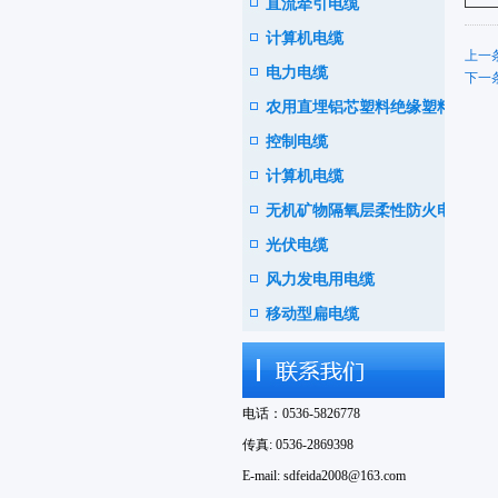
直流牵引电缆
计算机电缆
上一条
电力电缆
下一条
农用直埋铝芯塑料绝缘塑料护
控制电缆
套电线电缆
计算机电缆
无机矿物隔氧层柔性防火电缆
光伏电缆
风力发电用电缆
移动型扁电缆
电话：0536-5826778
传真: 0536-2869398
E-mail: sdfeida2008@163.com