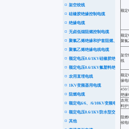
架空绞线
电力电缆
额定
硅橡胶绝缘控制电缆
绝缘电缆
无卤低烟阻燃控制电缆
额定
聚氯乙烯绝缘和护套阻燃、耐
聚氯
聚氯乙烯绝缘电线电缆
火电力电缆
架空
额定电压0.6/1KV硅橡胶绝缘
线
额定电压0.6/1KV氟塑料绝缘
耐高温电力电缆
额定
农用直埋电线
耐高温电力电缆
缘电
1KV变频器用电缆
45
阻燃电缆
绝缘
农用
额定电6/6、/6/10KV变频电机
料护
额定电压0.6/1KV防水型交联
用电缆
阻燃
其他
聚乙烯绝缘电力电缆
候电