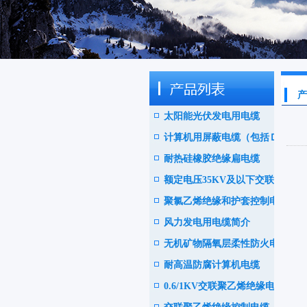
产
太阳能光伏发电用电缆
计算机用屏蔽电缆（包括ＤＣ
耐热硅橡胶绝缘扁电缆
Ｓ电缆）
额定电压35KV及以下交联聚
聚氯乙烯绝缘和护套控制电缆
乙绝缘阻燃电力电缆
风力发电用电缆简介
无机矿物隔氧层柔性防火电缆
耐高温防腐计算机电缆
0.6/1KV交联聚乙烯绝缘电力