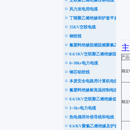
交联聚乙烯绝缘控制电缆
电缆
风力发电用电缆
丁睛聚乙烯绝缘和护套平扁型
35KV交联电缆
软电缆
钢绞线
氟塑料绝缘阻燃阻燃聚氯乙烯
主
0.6/1KV交联聚乙烯绝缘阻
护套控制电缆
产品
6~30kv电力电缆
燃、耐火电力电缆
额定
钢芯铝绞线
本质安全电路用计算机电缆
氟塑料绝缘耐高温控制电缆
0.6/1KV交联聚乙烯绝缘低烟
额定
1~3kv电力电缆
或无卤阻燃耐火电力电缆
热电偶用补偿导线和电线
0.6/KV聚氯乙烯绝缘及护套